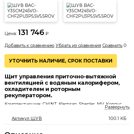
Приводы
СТАТЬИ
БИБЛИОТЕКА
131 746
Цена:
₽
Добавить к сравнению
Убрать из сравнения
Сравнить
0
ПРОЕКТИРОВЩИКУ
МОНТАЖНИКУ
УТОЧНИТЬ НАЛИЧИЕ, СРОК ПОСТАВКИ
Щит управления приточно-вытяжной
вентиляцией с водяным калорифером,
охладителем и роторным
рекуператором.
Комплектующие: CHINT, Klemsan, Shenler, MV, Корпус
Развернуть
DKC.
Артикул ШУВ
100.1 КБ