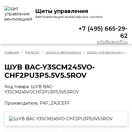
Щиты управления
О КОМПАНИИ
Автоматизация инженерных систем
О нас
+7 (495) 665-29-
Отзывы
62
Контакты
info@zajceff.ru
Реквизиты
Главная
Каталог
Щиты и автоматика
Щиты управления вент
Положение о гарантии
Сертификат
ШУВ BAC-Y3SCM245VO-
Реализованные объекты
CHF2PU3P5.5V5.5ROV
УСЛУГИ
Код товара: ШУВ BAC-
Y3SCM245VOCHF2PU3P5.5V5.5ROV
КАТАЛОГ
Производитель: PKF_ZAJCEFF
Щиты и автоматика
Датчики
Регуляторы оборотов
Пульты