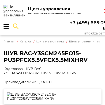
Щиты управления
Автоматизация инженерных систем
О КОМПАНИИ
О нас
+7 (495) 665-2
Отзывы
info@zajceff
Контакты
Главная
Реквизиты
Каталог
Щиты и автоматика
Щиты управления вент
Положение о гарантии
ШУВ BAC-Y3SCM245EO15-
Сертификат
PU3PFCX5.5VFCX5.5MIXHRV
Реализованные объекты
Код товара: ШУВ BAC-
УСЛУГИ
Y3SCM245EO15PU3PFCX5.5VFCX5.5MIXHRV
КАТАЛОГ
Производитель: PKF_ZAJCEFF
Щиты и автоматика
Датчики
Регуляторы оборотов