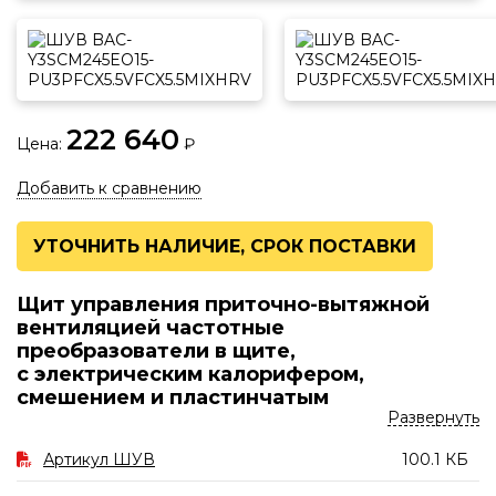
Пульты
Приводы
СТАТЬИ
БИБЛИОТЕКА
222 640
Цена:
₽
Добавить к сравнению
ПРОЕКТИРОВЩИКУ
МОНТАЖНИКУ
УТОЧНИТЬ НАЛИЧИЕ, СРОК ПОСТАВКИ
Щит управления приточно-вытяжной
вентиляцией частотные
преобразователи в щите,
с электрическим калорифером,
смешением и пластинчатым
Развернуть
рекуператором.
Комплектующие: CHINT, Klemsan, Shenler, MV, Корпус
Артикул ШУВ
100.1 КБ
DKC.