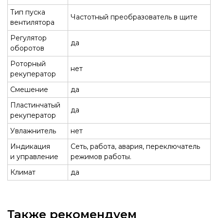
Тип пуска
Частотный преобразователь в щите
вентилятора
Регулятор
да
оборотов
Роторный
нет
рекуператор
Смешение
да
Пластинчатый
да
рекуператор
Увлажнитель
нет
Индикация
Сеть, работа, авария, переключатель
и управление
режимов работы.
Климат
да
Также рекомендуем